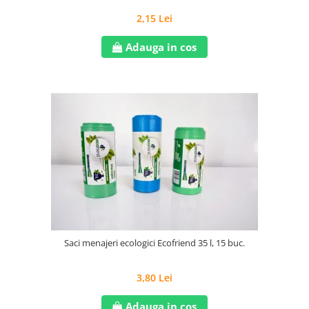
2,15 Lei
Adauga in cos
Saci menajeri ecologici Ecofriend 35 l, 15 buc.
3,80 Lei
Adauga in cos