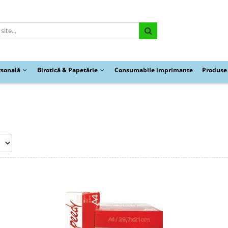
rsonală
Birotică & Papetărie
Consumabile imprimante
Produse 