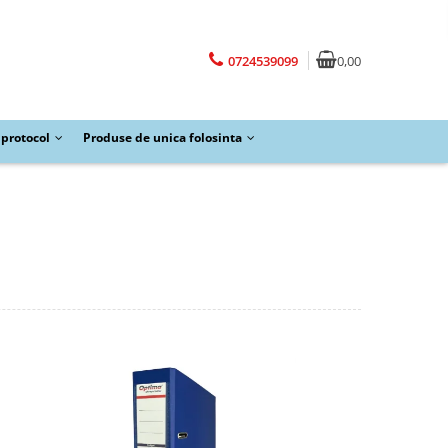
0724539099
0,00
protocol
Produse de unica folosinta