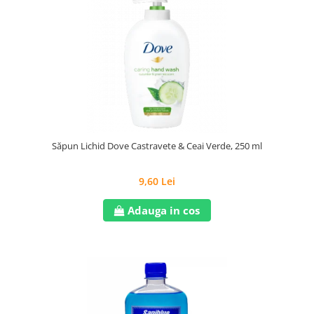
Săpun Lichid Dove Castravete & Ceai Verde, 250 ml
9,60 Lei
Adauga in cos