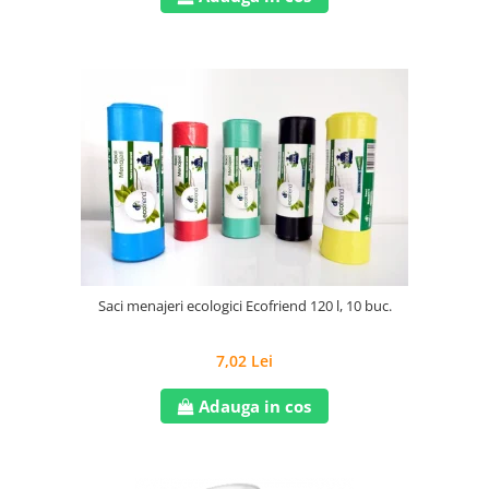
Saci menajeri ecologici Ecofriend 120 l, 10 buc.
7,02 Lei
Adauga in cos