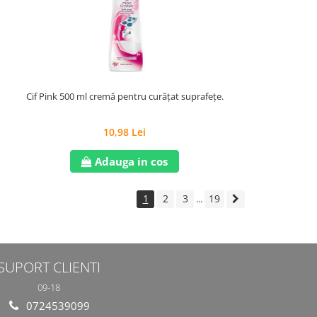
Cif Pink 500 ml cremă pentru curățat suprafețe.
10,98 Lei
Adauga in cos
1
2
3
19
...
SUPORT CLIENTI
09-18
0724539099