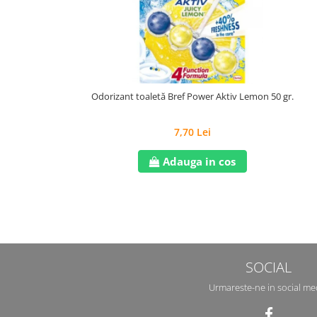
Odorizant toaletă Bref Power Aktiv Lemon 50 gr.
7,70 Lei
Adauga in cos
SOCIAL
Urmareste-ne in social me