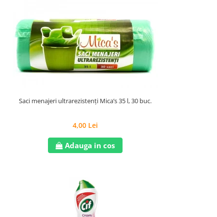
Saci menajeri ultrarezistenți Mica’s 35 l, 30 buc.
4,00 Lei
Adauga in cos