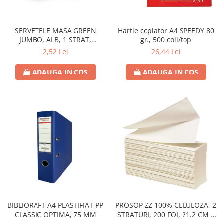
Hârtie
Servețele umede
Plicuri
Lavete și bureți
Tipizate
SERVETELE MASA GREEN
Hartie copiator A4 SPEEDY 80
Lumanari
JUMBO, ALB, 1 STRAT,
gr., 500 coli/top
Tuș & more
Mopuri
25X25CM
2,52 Lei
26,44 Lei
Mănuși
Odorizante cameră/auto
ADAUGA IN COS
ADAUGA IN COS
Odorizante toaletă
Pahare și accesorii
Saci menajeri
Detergenți și balsam de rufe
Dispensere/dozatoare
BIBLIORAFT A4 PLASTIFIAT PP
PROSOP ZZ 100% CELULOZA, 2
CLASSIC OPTIMA, 75 MM
STRATURI, 200 FOI, 21.2 CM X