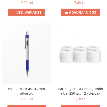
21CM
9,00 Lei
7,20 Lei
VEZI VARIANTE
ADAUGA IN COS
Pix Claro CR-45, 0.7mm,
Hartie igienica Green Jumbo
albastru
alba, 250 gr., 12 role/bax
2,15 Lei
5,10 Lei