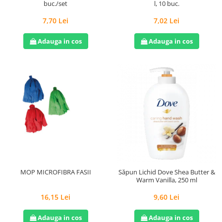
l, 10 buc.
buc./set
7,02 Lei
7,70 Lei
Adauga in cos
Adauga in cos
MOP MICROFIBRA FASII
Săpun Lichid Dove Shea Butter &
Warm Vanilla, 250 ml
16,15 Lei
9,60 Lei
Adauga in cos
Adauga in cos