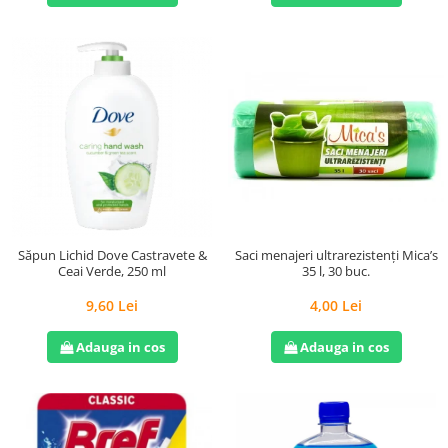
Săpun Lichid Dove Castravete &
Saci menajeri ultrarezistenți Mica’s
Ceai Verde, 250 ml
35 l, 30 buc.
9,60 Lei
4,00 Lei
Adauga in cos
Adauga in cos