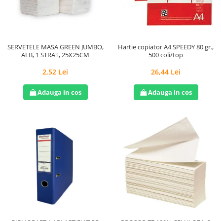
Hârtie
Servețele umede
Plicuri
Lavete și bureți
Tipizate
Lumanari
Tuș & more
Mopuri
SERVETELE MASA GREEN JUMBO,
Hartie copiator A4 SPEEDY 80 gr.,
ALB, 1 STRAT, 25X25CM
500 coli/top
Mănuși
Odorizante cameră/auto
2,52 Lei
26,44 Lei
Odorizante toaletă
Adauga in cos
Adauga in cos
Pahare și accesorii
Saci menajeri
Detergenți și balsam de rufe
Dispensere/dozatoare