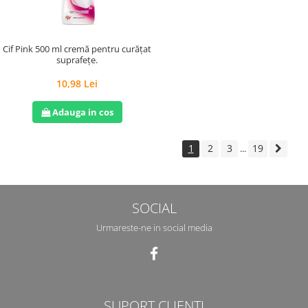
Cif Pink 500 ml cremă pentru curățat
suprafețe.
10,98 Lei
Adauga in cos
1
2
3
19
...
SOCIAL
Urmareste-ne in social media
SUPORT CLIENTI