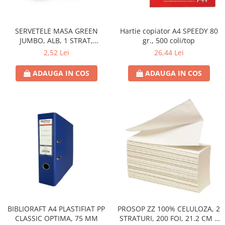
Hârtie
Servețele umede
Plicuri
Lavete și bureți
Tipizate
SERVETELE MASA GREEN
Hartie copiator A4 SPEEDY 80
Lumanari
JUMBO, ALB, 1 STRAT,
gr., 500 coli/top
Tuș & more
Mopuri
25X25CM
2,52 Lei
26,44 Lei
Mănuși
Odorizante cameră/auto
ADAUGA IN COS
ADAUGA IN COS
Odorizante toaletă
Pahare și accesorii
Saci menajeri
Detergenți și balsam de rufe
Dispensere/dozatoare
BIBLIORAFT A4 PLASTIFIAT PP
PROSOP ZZ 100% CELULOZA, 2
CLASSIC OPTIMA, 75 MM
STRATURI, 200 FOI, 21.2 CM X