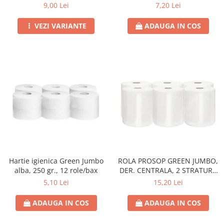
21CM
9,00 Lei
7,20 Lei
VEZI VARIANTE
ADAUGA IN COS
Hartie igienica Green Jumbo
ROLA PROSOP GREEN JUMBO,
alba, 250 gr., 12 role/bax
DER. CENTRALA, 2 STRATURI,
100 M,
5,10 Lei
15,20 Lei
ADAUGA IN COS
ADAUGA IN COS