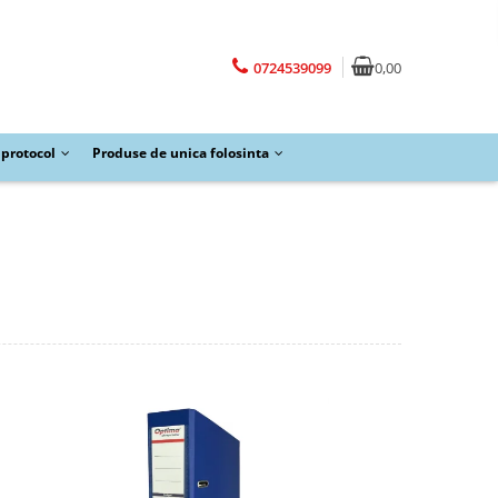
0724539099
0,00
protocol
Produse de unica folosinta