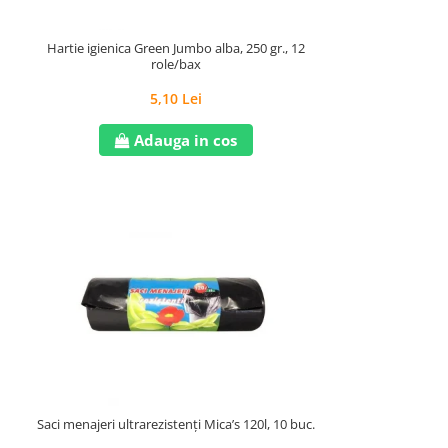
Hartie igienica Green Jumbo alba, 250 gr., 12
role/bax
5,10 Lei
Adauga in cos
Saci menajeri ultrarezistenți Mica’s 120l, 10 buc.