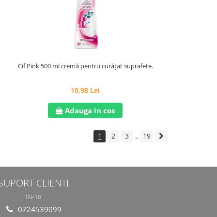
Cif Pink 500 ml cremă pentru curățat suprafețe.
10,98 Lei
Adauga in cos
1
2
3
19
...
SUPORT CLIENTI
09-18
0724539099