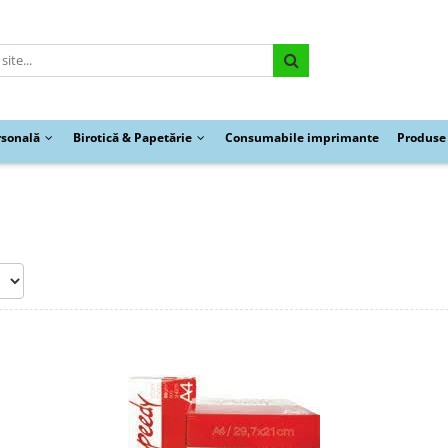
rsonală
Birotică & Papetărie
Consumabile imprimante
Produse 