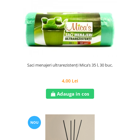
Saci menajeri ultrarezistenți Mica’s 35 l, 30 buc.
4,00 Lei
Adauga in cos
NOU