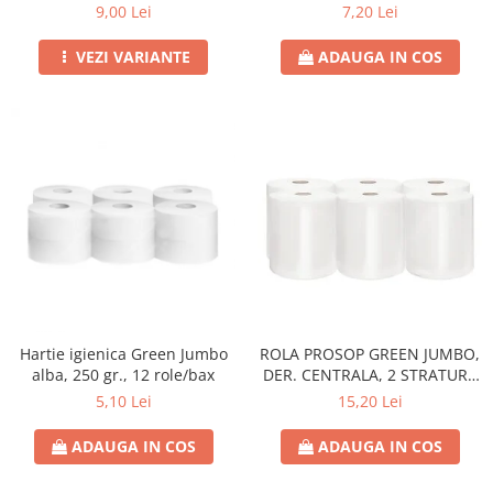
21CM
9,00 Lei
7,20 Lei
VEZI VARIANTE
ADAUGA IN COS
Hartie igienica Green Jumbo
ROLA PROSOP GREEN JUMBO,
alba, 250 gr., 12 role/bax
DER. CENTRALA, 2 STRATURI,
100 M,
5,10 Lei
15,20 Lei
ADAUGA IN COS
ADAUGA IN COS