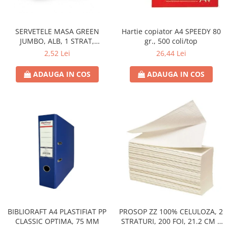
Hârtie
Servețele umede
Plicuri
Lavete și bureți
Tipizate
SERVETELE MASA GREEN
Hartie copiator A4 SPEEDY 80
Lumanari
JUMBO, ALB, 1 STRAT,
gr., 500 coli/top
Tuș & more
Mopuri
25X25CM
2,52 Lei
26,44 Lei
Mănuși
Odorizante cameră/auto
ADAUGA IN COS
ADAUGA IN COS
Odorizante toaletă
Pahare și accesorii
Saci menajeri
Detergenți și balsam de rufe
Dispensere/dozatoare
BIBLIORAFT A4 PLASTIFIAT PP
PROSOP ZZ 100% CELULOZA, 2
CLASSIC OPTIMA, 75 MM
STRATURI, 200 FOI, 21.2 CM X