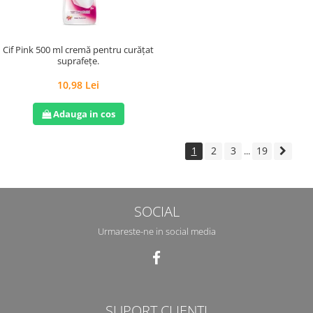
Cif Pink 500 ml cremă pentru curățat
suprafețe.
10,98 Lei
Adauga in cos
1
2
3
19
...
SOCIAL
Urmareste-ne in social media
SUPORT CLIENTI