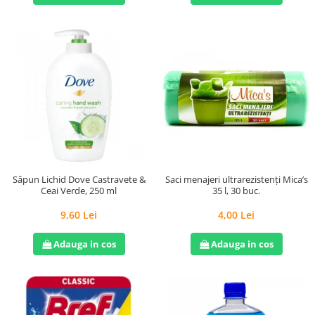
Săpun Lichid Dove Castravete &
Saci menajeri ultrarezistenți Mica’s
Ceai Verde, 250 ml
35 l, 30 buc.
9,60 Lei
4,00 Lei
Adauga in cos
Adauga in cos