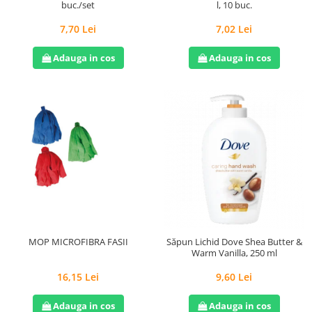
l, 10 buc.
buc./set
7,02 Lei
7,70 Lei
Adauga in cos
Adauga in cos
MOP MICROFIBRA FASII
Săpun Lichid Dove Shea Butter &
Warm Vanilla, 250 ml
16,15 Lei
9,60 Lei
Adauga in cos
Adauga in cos