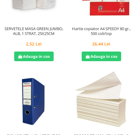
Hârtie
Servețele umede
Plicuri
Lavete și bureți
Tipizate
Lumanari
Tuș & more
Mopuri
SERVETELE MASA GREEN JUMBO,
Hartie copiator A4 SPEEDY 80 gr.,
ALB, 1 STRAT, 25X25CM
500 coli/top
Mănuși
Odorizante cameră/auto
2,52 Lei
26,44 Lei
Odorizante toaletă
Adauga in cos
Adauga in cos
Pahare și accesorii
Saci menajeri
Detergenți și balsam de rufe
Dispensere/dozatoare