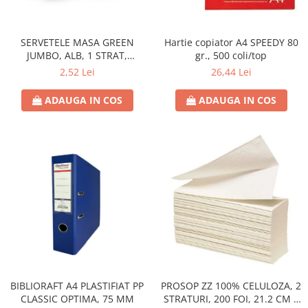
Hârtie
Servețele umede
Plicuri
Lavete și bureți
Tipizate
SERVETELE MASA GREEN
Hartie copiator A4 SPEEDY 80
Lumanari
JUMBO, ALB, 1 STRAT,
gr., 500 coli/top
Tuș & more
Mopuri
25X25CM
2,52 Lei
26,44 Lei
Mănuși
Odorizante cameră/auto
ADAUGA IN COS
ADAUGA IN COS
Odorizante toaletă
Pahare și accesorii
Saci menajeri
Detergenți și balsam de rufe
Dispensere/dozatoare
BIBLIORAFT A4 PLASTIFIAT PP
PROSOP ZZ 100% CELULOZA, 2
CLASSIC OPTIMA, 75 MM
STRATURI, 200 FOI, 21.2 CM X