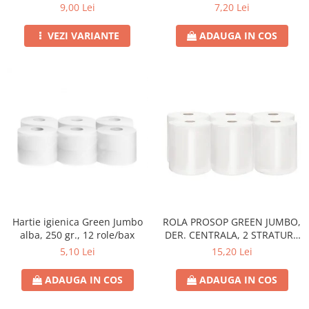
21CM
9,00 Lei
7,20 Lei
VEZI VARIANTE
ADAUGA IN COS
Hartie igienica Green Jumbo
ROLA PROSOP GREEN JUMBO,
alba, 250 gr., 12 role/bax
DER. CENTRALA, 2 STRATURI,
100 M,
5,10 Lei
15,20 Lei
ADAUGA IN COS
ADAUGA IN COS