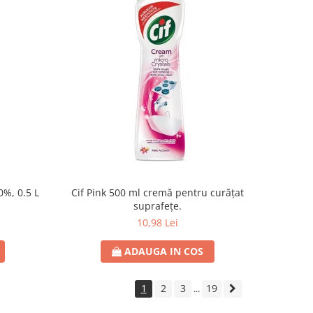
0%, 0.5 L
Cif Pink 500 ml cremă pentru curățat
suprafețe.
10,98 Lei
ADAUGA IN COS
1
2
3
19
...