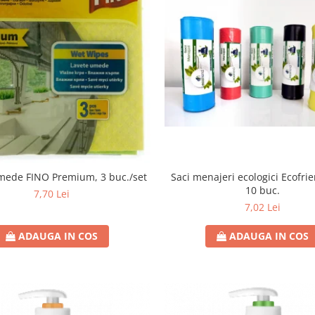
Saci menajeri ecologici Ecofrie
mede FINO Premium, 3 buc./set
10 buc.
7,70 Lei
7,02 Lei
ADAUGA IN COS
ADAUGA IN COS