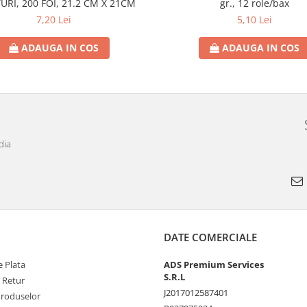
URI, 200 FOI, 21.2 CM X 21CM
gr., 12 role/bax
7,20 Lei
5,10 Lei
ADAUGA IN COS
ADAUGA IN COS
dia
DATE COMERCIALE
 Plata
ADS Premium Services
S.R.L
e Retur
J2017012587401
Produselor