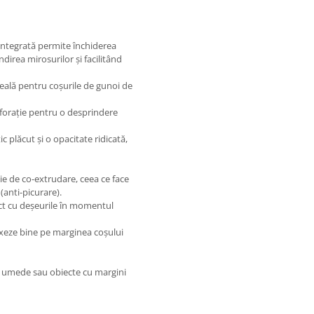
integrată permite închiderea
direa mirosurilor și facilitând
eală pentru coșurile de gunoi de
rforație pentru o desprindere
c plăcut și o opacitate ridicată,
ie de co-extrudare, ceea ce face
 (anti-picurare).
act cu deșeurile în momentul
 fixeze bine pe marginea coșului
ri umede sau obiecte cu margini