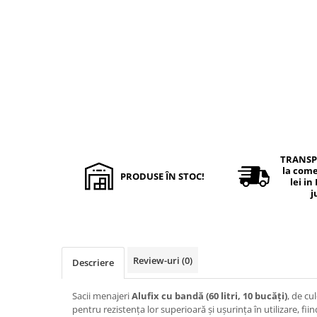
Hârtie
Servețele umede
Plicuri
Lavete și bureți
Tipizate
Lumanari
Tuș & more
Mopuri
Mănuși
Odorizante cameră/auto
Odorizante toaletă
Pahare și accesorii
Saci menajeri
TRANSP
la come
Detergenți și balsam de rufe
PRODUSE ÎN STOC!
lei in
j
Dispensere/dozatoare
Review-uri
(0)
Descriere
Sacii menajeri
Alufix cu bandă (60 litri, 10 bucăți)
, de cu
pentru rezistența lor superioară și ușurința în utilizare, 