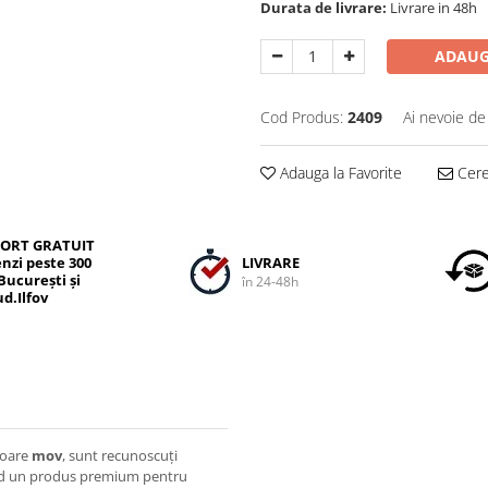
Durata de livrare:
Livrare in 48h
ADAUG
Cod Produs:
2409
Ai nevoie de
Adauga la Favorite
Cere 
ORT GRATUIT
LIVRARE
nzi peste 300
 București și
în 24-48h
ud.Ilfov
loare
mov
, sunt recunoscuți
fiind un produs premium pentru