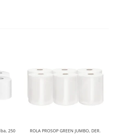
lba, 250
ROLA PROSOP GREEN JUMBO, DER.
SAC MENAJ