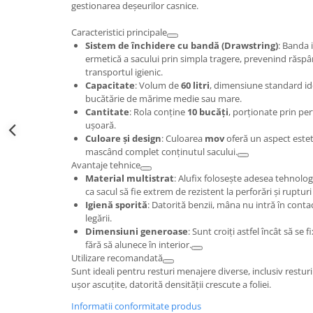
gestionarea deșeurilor casnice.
Caracteristici principale
Sistem de închidere cu bandă (Drawstring)
: Banda 
ermetică a sacului prin simpla tragere, prevenind răspân
transportul igienic.
Capacitate
: Volum de
60 litri
, dimensiune standard id
bucătărie de mărime medie sau mare.
Cantitate
: Rola conține
10 bucăți
, porționate prin pe
ușoară.
Culoare și design
: Culoarea
mov
oferă un aspect esteti
mascând complet conținutul sacului.
Avantaje tehnice
Material multistrat
: Alufix folosește adesea tehnolog
ca sacul să fie extrem de rezistent la perforări și rupturi
Igienă sporită
: Datorită benzii, mâna nu intră în cont
legării.
Dimensiuni generoase
: Sunt croiți astfel încât să se
fără să alunece în interior.
Utilizare recomandată
Sunt ideali pentru resturi menajere diverse, inclusiv restu
ușor ascuțite, datorită densității crescute a foliei.
Informatii conformitate produs