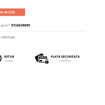
A IN COS
 ajutor?
0724539099
informatii
RETUR
PLATA SECURIZATA
simplu
mobilPay