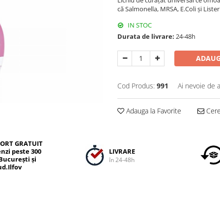
Lichid de curățat universal ce omoară
că Salmonella, MRSA, E.Coli și Liste
IN STOC
Durata de livrare:
24-48h
ADAUG
Cod Produs:
991
Ai nevoie de a
Adauga la Favorite
Cere 
ORT GRATUIT
LIVRARE
nzi peste 300
 București și
în 24-48h
ud.Ilfov