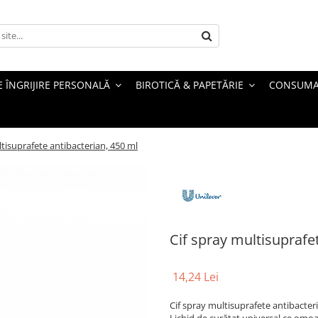
 ÎNGRIJIRE PERSONALĂ
BIROTICĂ & PAPETĂRIE
CONSUMA
ltisuprafete antibacterian, 450 ml
Cif spray multisuprafe
14,24 Lei
Cif spray multisuprafete antibacter