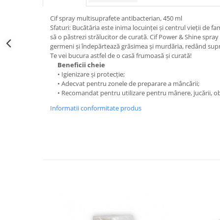
Cif spray multisuprafete antibacterian, 450 ml
Sfaturi: Bucătăria este inima locuinței și centrul vieții de f
să o păstrezi strălucitor de curată. Cif Power & Shine spr
germeni și îndepărtează grăsimea și murdăria, redând supra
Te vei bucura astfel de o casă frumoasă și curată!
Beneficii cheie
• Igienizare și protecție;
• Adecvat pentru zonele de preparare a mâncării;
• Recomandat pentru utilizare pentru mânere, jucării, obi
Informatii conformitate produs