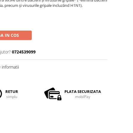
 99.9% dintre bacterii și virusurile gripale* (*elimina bacterii
ria, precum și virusurile gripale incluzând H1N1).
A IN COS
jutor?
0724539099
informatii
RETUR
PLATA SECURIZATA
simplu
mobilPay