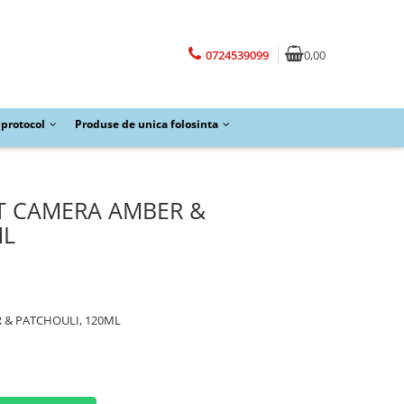
0724539099
0,00
protocol
Produse de unica folosinta
T CAMERA AMBER &
ML
 & PATCHOULI, 120ML