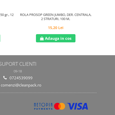
50 gr., 12
ROLA PROSOP GREEN JUMBO, DER. CENTRALA,
SAC MENAJER
2 STRATURI, 100 M,
15,20 Lei
Adauga in cos
SUPORT CLIENTI
09-18
0724539099
comenzi@cleanpack.ro