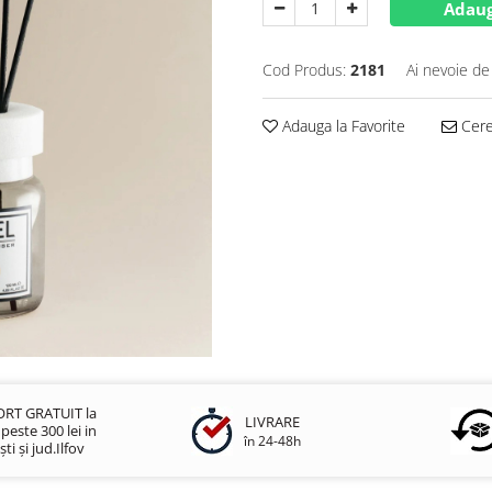
Adaug
Cod Produs:
2181
Ai nevoie de
Adauga la Favorite
Cere 
RT GRATUIT la
LIVRARE
este 300 lei in
în 24-48h
ti și jud.Ilfov