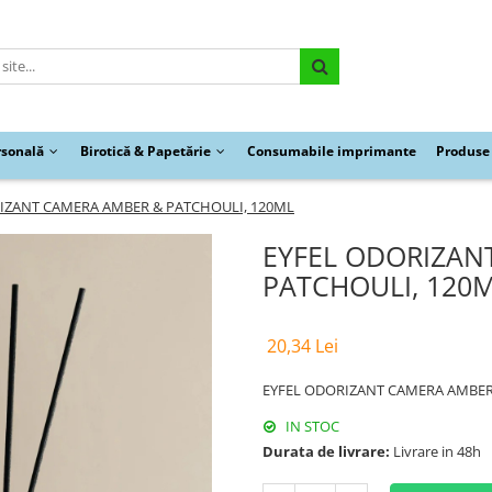
rsonală
Birotică & Papetărie
Consumabile imprimante
Produse 
IZANT CAMERA AMBER & PATCHOULI, 120ML
EYFEL ODORIZAN
PATCHOULI, 120
20,34 Lei
EYFEL ODORIZANT CAMERA AMBER
IN STOC
Durata de livrare:
Livrare in 48h