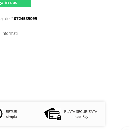
a in cos
 ajutor?
0724539099
informatii
RETUR
PLATA SECURIZATA
simplu
mobilPay