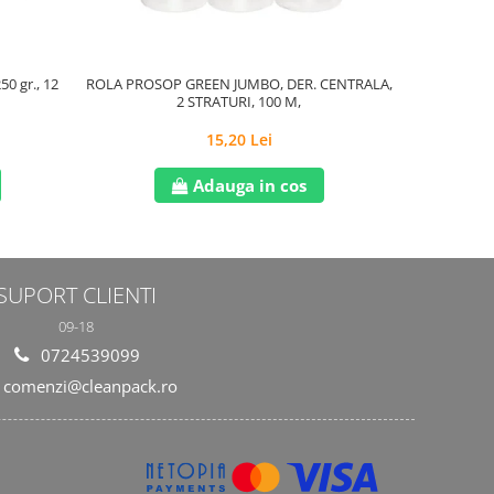
50 gr., 12
ROLA PROSOP GREEN JUMBO, DER. CENTRALA,
SAC MENAJER
2 STRATURI, 100 M,
15,20 Lei
Adauga in cos
SUPORT CLIENTI
09-18
0724539099
comenzi@cleanpack.ro