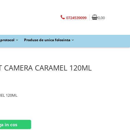
0724539099
0,00
protocol
Produse de unica folosinta
T CAMERA CARAMEL 120ML
MEL 120ML
a in cos