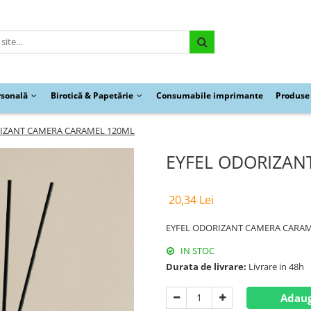
rsonală
Birotică & Papetărie
Consumabile imprimante
Produse 
IZANT CAMERA CARAMEL 120ML
EYFEL ODORIZAN
20,34 Lei
EYFEL ODORIZANT CAMERA CARA
IN STOC
Durata de livrare:
Livrare in 48h
Adaug