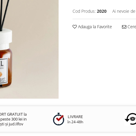
Cod Produs:
2020
Ai nevoie de
Adauga la Favorite
Cere 
RT GRATUIT la
LIVRARE
este 300 lei in
în 24-48h
ti și jud.Ilfov