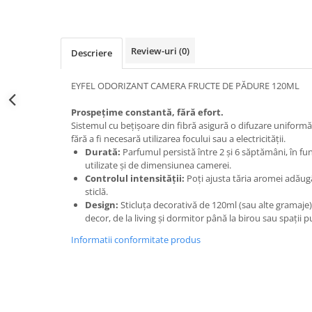
Review-uri
(0)
Descriere
EYFEL ODORIZANT CAMERA FRUCTE DE PĂDURE 120ML
Prospețime constantă, fără efort.
Sistemul cu bețișoare din fibră asigură o difuzare uniformă 
fără a fi necesară utilizarea focului sau a electricității.
Durată:
Parfumul persistă între 2 și 6 săptămâni, în f
utilizate și de dimensiunea camerei.
Controlul intensității:
Poți ajusta tăria aromei adău
sticlă.
Design:
Sticluța decorativă de 120ml (sau alte gramaje) 
decor, de la living și dormitor până la birou sau spații p
Informatii conformitate produs