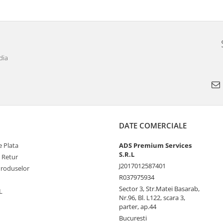
dia
DATE COMERCIALE
 Plata
ADS Premium Services
S.R.L
e Retur
J2017012587401
Produselor
R037975934
Sector 3, Str.Matei Basarab,
L
Nr.96, Bl. L122, scara 3,
parter, ap.44
Bucuresti