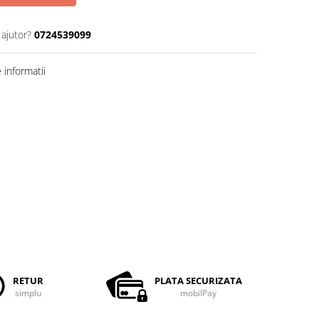
 ajutor?
0724539099
informatii
RETUR
PLATA SECURIZATA
simplu
mobilPay