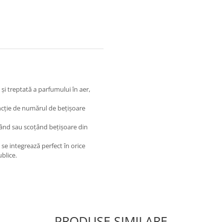
și treptată a parfumului în aer,
uncție de numărul de bețișoare
gând sau scoțând bețișoare din
se integrează perfect în orice
ublice.
PRODUSE SIMILARE