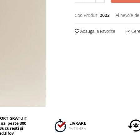
Cod Produs:
2023
Ai nevoie de
Adauga la Favorite
Cere 
ORT GRATUIT
LIVRARE
nzi peste 300
 București și
în 24-48h
ud.Ilfov