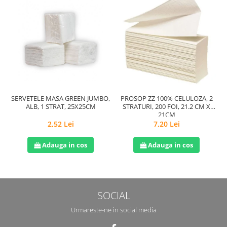
SERVETELE MASA GREEN JUMBO,
PROSOP ZZ 100% CELULOZA, 2
H
ALB, 1 STRAT, 25X25CM
STRATURI, 200 FOI, 21.2 CM X
21CM
2,52 Lei
7,20 Lei
Adauga in cos
Adauga in cos
SOCIAL
Urmareste-ne in social media