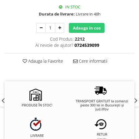
IN STOC
Durata de livrare:
Livrare in 48h
Adauga in cos
Cod Produs:
2212
Ai nevoie de ajutor?
0724539099
Adauga la Favorite
Cere informatii
TRANSPORT GRATUIT la comenzi
PRODUSE ÎN STOC!
peste 300 lei in București și
jud.Ilfov
RETUR
LIVRARE
simplu