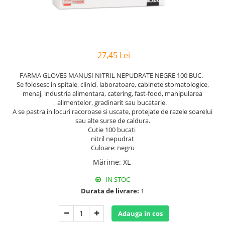
Hârtie
Servețele umede
Plicuri
Lavete și bureți
Tipizate
Lumanari
Tuș & more
Mopuri
27,45 Lei
Mănuși
Odorizante cameră/auto
FARMA GLOVES MANUSI NITRIL NEPUDRATE NEGRE 100 BUC.
Se folosesc in spitale, clinici, laboratoare, cabinete stomatologice,
Odorizante toaletă
menaj, industria alimentara, catering, fast-food, manipularea
Pahare și accesorii
alimentelor, gradinarit sau bucatarie.
Saci menajeri
A se pastra in locuri racoroase si uscate, protejate de razele soarelui
sau alte surse de caldura.
Detergenți și balsam de rufe
Cutie 100 bucati
nitril nepudrat
Dispensere/dozatoare
Culoare: negru
Mărime
:
XL
IN STOC
Durata de livrare:
1
Adauga in cos