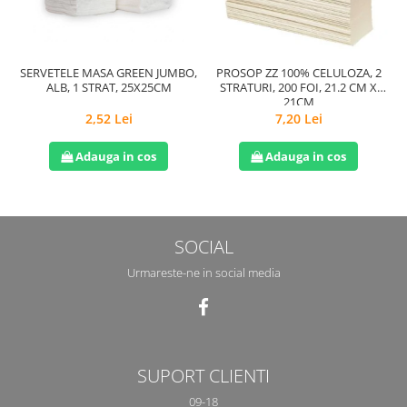
SERVETELE MASA GREEN JUMBO,
PROSOP ZZ 100% CELULOZA, 2
H
ALB, 1 STRAT, 25X25CM
STRATURI, 200 FOI, 21.2 CM X
21CM
2,52 Lei
7,20 Lei
Adauga in cos
Adauga in cos
SOCIAL
Urmareste-ne in social media
SUPORT CLIENTI
09-18