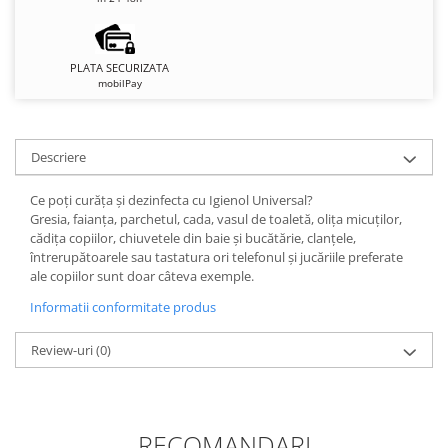
PLATA SECURIZATA
mobilPay
Descriere
Ce poți curăța și dezinfecta cu Igienol Universal?
Gresia, faianța, parchetul, cada, vasul de toaletă, olița micuților,
cădița copiilor, chiuvetele din baie și bucătărie, clanțele,
întrerupătoarele sau tastatura ori telefonul și jucăriile preferate
ale copiilor sunt doar câteva exemple.
Informatii conformitate produs
Review-uri
(0)
RECOMANDARI