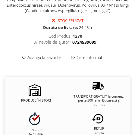
Enterococcus hirae), virusuri (Adenovirus, Poliovirus, AH1N1) și fungi
(Candida albicans, Aspergillus niger – „mucegai”)
STOC EPUIZAT
Durata de livrare:
24-48 h
Cod Produs:
1270
Ai nevoie de ajutor?
0724539099
Adauga la Favorite
Cere informatii
TRANSPORT GRATUIT la comenzi
PRODUSE ÎN STOC!
peste 300 lei in București și
jud.Ilfov
RETUR
LIVRARE
simplu
în 24-48h