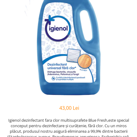
Hârtie
Servețele umede
Plicuri
Lavete și bureți
Tipizate
Lumanari
Tuș & more
Mopuri
Mănuși
Odorizante cameră/auto
Odorizante toaletă
Pahare și accesorii
Saci menajeri
Detergenți și balsam de rufe
Dispensere/dozatoare
43,00 Lei
Igienol dezinfectant fara clor multisuprafete Blue Fresh,este special
conceput pentru dezinfectare și curățenie, fără clor. Cu un miros
plăcut, produsul nostru asigură eliminarea a 99,9% dintre bacterii
(Staphylococcus aureus, Pseudomonas aeruginosa, Escherichia coli,