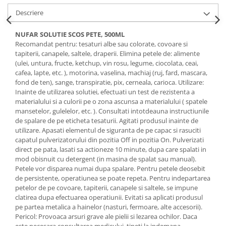
Descriere
NUFAR SOLUTIE SCOS PETE, 500ML
Recomandat pentru: tesaturi albe sau colorate, covoare si
tapiterii, canapele, saltele, draperii. Elimina petele de: alimente
(ulei, untura, fructe, ketchup, vin rosu, legume, ciocolata, ceai,
cafea, lapte, etc. ), motorina, vaselina, machiaj (ruj, fard, mascara,
fond de ten), sange, transpiratie, pix, cerneala, carioca. Utilizare:
Inainte de utilizarea solutiei, efectuati un test de rezistenta a
materialului si a culorii pe o zona ascunsa a materialului ( spatele
mansetelor, gulelelor, etc. ). Consultati intotdeauna instructiunile
de spalare de pe eticheta tesaturii. Agitati produsul inainte de
utilizare. Apasati elementul de siguranta de pe capac si rasuciti
capatul pulverizatorului din pozitia Off in pozitia On. Pulverizati
direct pe pata, lasati sa actioneze 10 minute, dupa care spalati in
mod obisnuit cu detergent (in masina de spalat sau manual).
Petele vor disparea numai dupa spalare. Pentru petele deosebit
de persistente, operatiunea se poate repeta. Pentru indepartarea
petelor de pe covoare, tapiterii, canapele si saltele, se impune
clatirea dupa efectuarea operatiunii. Evitati sa aplicati produsul
pe partea metalica a hainelor (nasturi, fermoare, alte accesorii).
Pericol: Provoaca arsuri grave ale pielii si lezarea ochilor. Daca
este necesara consultarea medicului, tineti la indemana