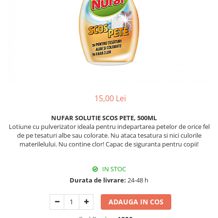
Hârtie
Servețele umede
Plicuri
Lavete și bureți
Tipizate
Lumanari
Tuș & more
Mopuri
Mănuși
Odorizante cameră/auto
Odorizante toaletă
Pahare și accesorii
15,00 Lei
Saci menajeri
NUFAR SOLUTIE SCOS PETE, 500ML
Detergenți și balsam de rufe
Lotiune cu pulverizator ideala pentru indepartarea petelor de orice fel
Dispensere/dozatoare
de pe tesaturi albe sau colorate. Nu ataca tesatura si nici culorile
materilelului. Nu contine clor! Capac de siguranta pentru copii!
IN STOC
Durata de livrare:
24-48 h
ADAUGA IN COS