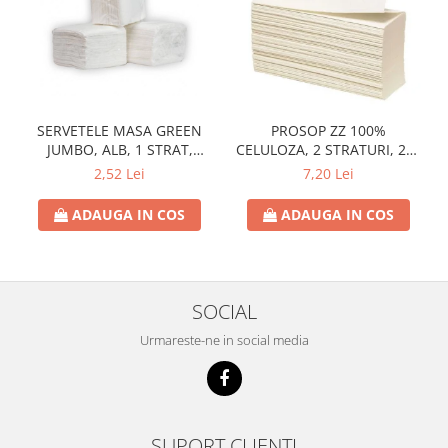
SERVETELE MASA GREEN
PROSOP ZZ 100%
JUMBO, ALB, 1 STRAT,
CELULOZA, 2 STRATURI, 200
25X25CM
FOI, 21.2 CM X 21CM
2,52 Lei
7,20 Lei
ADAUGA IN COS
ADAUGA IN COS
SOCIAL
Urmareste-ne in social media
SUPORT CLIENTI