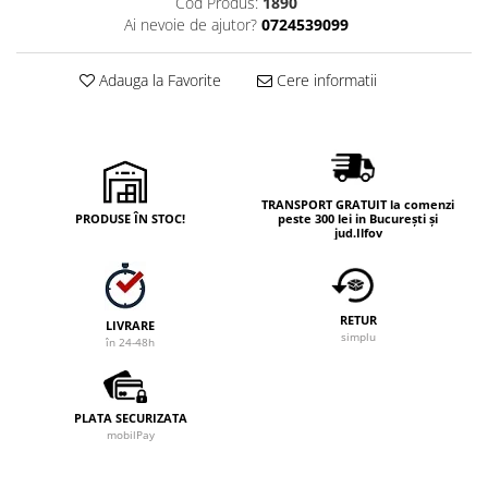
Cod Produs:
1890
Ai nevoie de ajutor?
0724539099
Adauga la Favorite
Cere informatii
TRANSPORT GRATUIT la comenzi
PRODUSE ÎN STOC!
peste 300 lei in București și
jud.Ilfov
RETUR
LIVRARE
simplu
în 24-48h
PLATA SECURIZATA
mobilPay