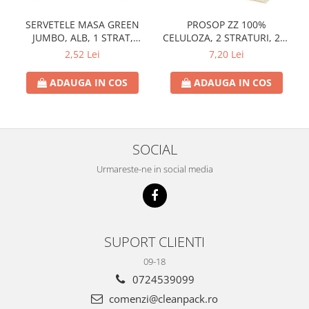
SERVETELE MASA GREEN
PROSOP ZZ 100%
JUMBO, ALB, 1 STRAT,
CELULOZA, 2 STRATURI, 200
25X25CM
FOI, 21.2 CM X 21CM
2,52 Lei
7,20 Lei
ADAUGA IN COS
ADAUGA IN COS
SOCIAL
Urmareste-ne in social media
SUPORT CLIENTI
09-18
0724539099
comenzi@cleanpack.ro