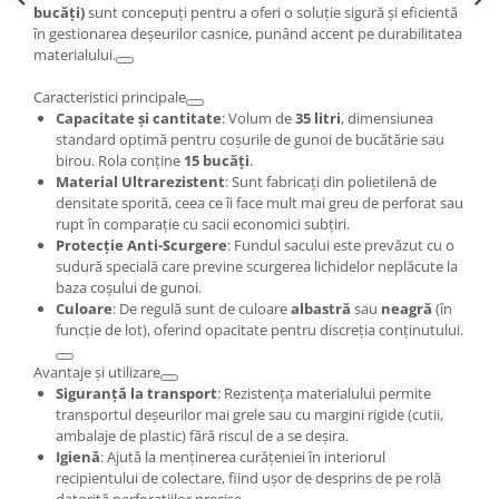
bucăți)
sunt concepuți pentru a oferi o soluție sigură și eficientă
în gestionarea deșeurilor casnice, punând accent pe durabilitatea
materialului.
Caracteristici principale
Capacitate și cantitate
: Volum de
35 litri
, dimensiunea
standard optimă pentru coșurile de gunoi de bucătărie sau
birou. Rola conține
15 bucăți
.
Material Ultrarezistent
: Sunt fabricați din polietilenă de
densitate sporită, ceea ce îi face mult mai greu de perforat sau
rupt în comparație cu sacii economici subțiri.
Protecție Anti-Scurgere
: Fundul sacului este prevăzut cu o
sudură specială care previne scurgerea lichidelor neplăcute la
baza coșului de gunoi.
Culoare
: De regulă sunt de culoare
albastră
sau
neagră
(în
funcție de lot), oferind opacitate pentru discreția conținutului.
Avantaje și utilizare
Siguranță la transport
: Rezistența materialului permite
transportul deșeurilor mai grele sau cu margini rigide (cutii,
ambalaje de plastic) fără riscul de a se deșira.
Igienă
: Ajută la menținerea curățeniei în interiorul
recipientului de colectare, fiind ușor de desprins de pe rolă
datorită perforațiilor precise.