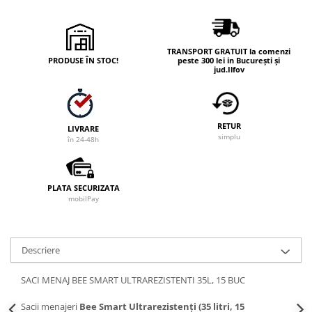
TRANSPORT GRATUIT la comenzi
PRODUSE ÎN STOC!
peste 300 lei in București și
jud.Ilfov
RETUR
LIVRARE
simplu
în 24-48h
PLATA SECURIZATA
mobilPay
Descriere
SACI MENAJ BEE SMART ULTRAREZISTENTI 35L, 15 BUC
Sacii menajeri
Bee Smart Ultrarezistenți (35 litri, 15