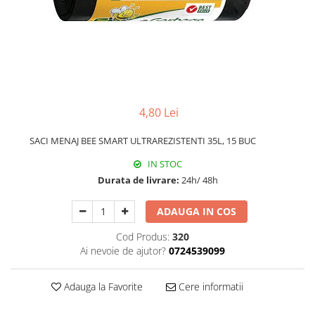
Hârtie
Servețele umede
Plicuri
Lavete și bureți
Tipizate
Lumanari
Tuș & more
Mopuri
Mănuși
Odorizante cameră/auto
4,80 Lei
Odorizante toaletă
Pahare și accesorii
SACI MENAJ BEE SMART ULTRAREZISTENTI 35L, 15 BUC
Saci menajeri
IN STOC
Detergenți și balsam de rufe
Durata de livrare:
24h/ 48h
Dispensere/dozatoare
ADAUGA IN COS
Cod Produs:
320
Ai nevoie de ajutor?
0724539099
Adauga la Favorite
Cere informatii