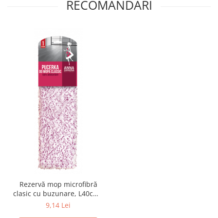
RECOMANDARI
Rezervă mop microfibră
clasic cu buzunare, L40cm -
Anna
9,14 Lei