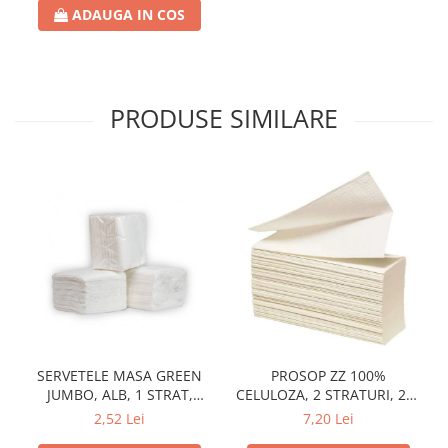
ADAUGA IN COS
PRODUSE SIMILARE
SERVETELE MASA GREEN
PROSOP ZZ 100%
JUMBO, ALB, 1 STRAT,
CELULOZA, 2 STRATURI, 200
25X25CM
FOI, 21.2 CM X 21CM
2,52 Lei
7,20 Lei