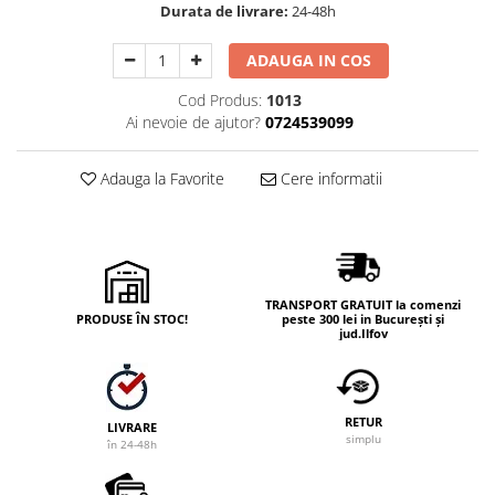
Durata de livrare:
24-48h
ADAUGA IN COS
Cod Produs:
1013
Ai nevoie de ajutor?
0724539099
Adauga la Favorite
Cere informatii
TRANSPORT GRATUIT la comenzi
PRODUSE ÎN STOC!
peste 300 lei in București și
jud.Ilfov
RETUR
LIVRARE
simplu
în 24-48h