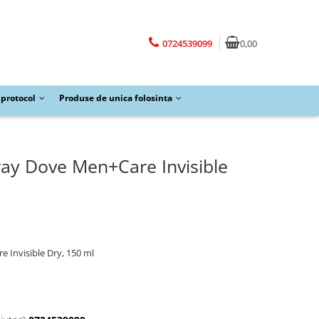
0724539099
0,00
protocol
Produse de unica folosinta
ray Dove Men+Care Invisible
 Invisible Dry, 150 ml