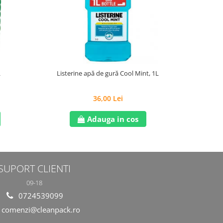
L
Listerine apă de gură Cool Mint, 1L
Deodoran
Invi
36,00 Lei
Adauga in cos
SUPORT CLIENTI
09-18
0724539099
comenzi@cleanpack.ro