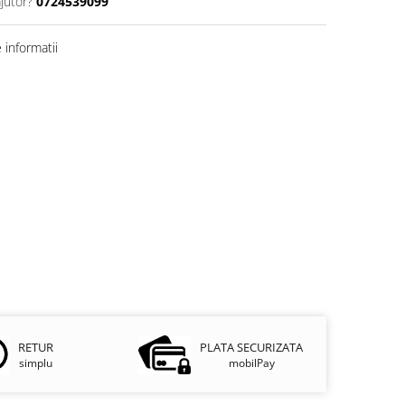
jutor?
0724539099
informatii
RETUR
PLATA SECURIZATA
simplu
mobilPay