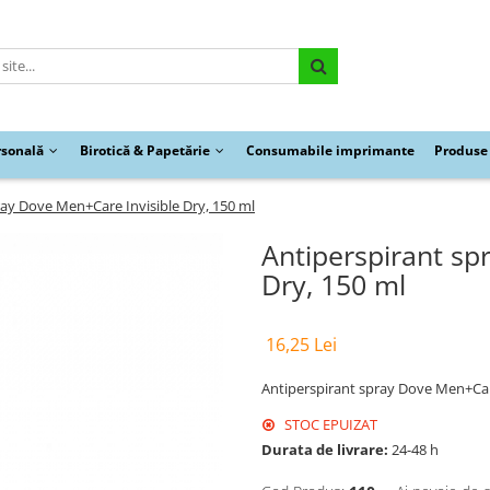
rsonală
Birotică & Papetărie
Consumabile imprimante
Produse 
ray Dove Men+Care Invisible Dry, 150 ml
Antiperspirant sp
Dry, 150 ml
16,25 Lei
Antiperspirant spray Dove Men+Care
STOC EPUIZAT
Durata de livrare:
24-48 h