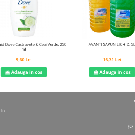
id Dove Castravete & Ceai Verde, 250
AVANTI SAPUN LICHID, 5
ml
9,60 Lei
16,31 Lei
Adauga in cos
Adauga in cos
dia