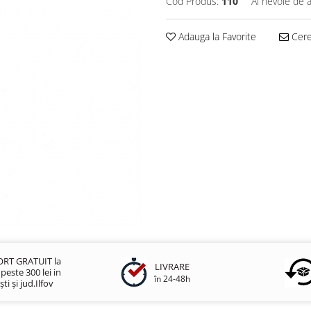
Cod Produs:
110
Ai nevoie de a
Adauga la Favorite
Cere 
RT GRATUIT la
LIVRARE
este 300 lei in
în 24-48h
ti și jud.Ilfov