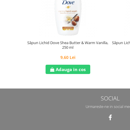
Săpun Lichid Dove Shea Butter & Warm Vanilla,
Săpun Lich
250 ml
9,60 Lei
Adauga in cos
SOCIAL
Urmareste-ne in social me