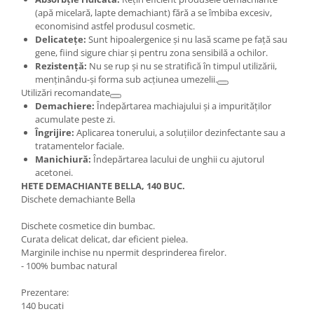
(apă micelară, lapte demachiant) fără a se îmbiba excesiv,
economisind astfel produsul cosmetic.
Delicatețe:
Sunt hipoalergenice și nu lasă scame pe față sau
gene, fiind sigure chiar și pentru zona sensibilă a ochilor.
Rezistență:
Nu se rup și nu se stratifică în timpul utilizării,
menținându-și forma sub acțiunea umezelii.
Utilizări recomandate
Demachiere:
Îndepărtarea machiajului și a impurităților
acumulate peste zi.
Îngrijire:
Aplicarea tonerului, a soluțiilor dezinfectante sau a
tratamentelor faciale.
Manichiură:
Îndepărtarea lacului de unghii cu ajutorul
acetonei.
HETE DEMACHIANTE BELLA, 140 BUC.
Dischete demachiante Bella
Dischete cosmetice din bumbac.
Curata delicat delicat, dar eficient pielea.
Marginile inchise nu npermit desprinderea firelor.
- 100% bumbac natural
Prezentare:
140 bucati