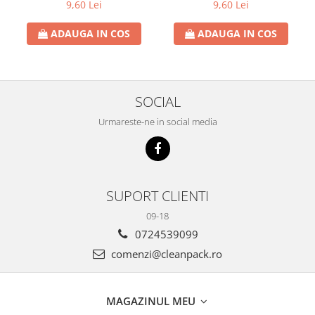
ml
250 ml
9,60 Lei
9,60 Lei
ADAUGA IN COS
ADAUGA IN COS
SOCIAL
Urmareste-ne in social media
SUPORT CLIENTI
09-18
0724539099
comenzi@cleanpack.ro
MAGAZINUL MEU