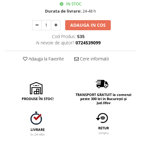
IN STOC
Durata de livrare:
24-48 h
ADAUGA IN COS
Cod Produs:
535
Ai nevoie de ajutor?
0724539099
Adauga la Favorite
Cere informatii
TRANSPORT GRATUIT la comenzi
PRODUSE ÎN STOC!
peste 300 lei in București și
jud.Ilfov
RETUR
LIVRARE
simplu
în 24-48h