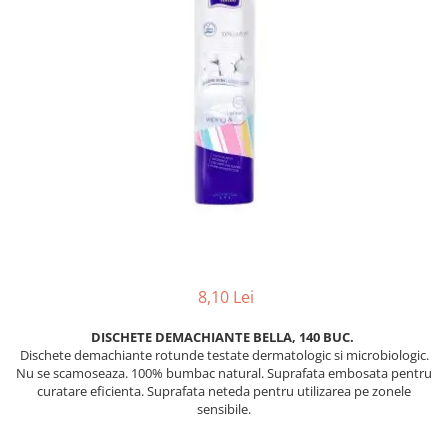
Hârtie
Servețele umede
Plicuri
Lavete și bureți
Tipizate
Lumanari
Tuș & more
Mopuri
Mănuși
Odorizante cameră/auto
Odorizante toaletă
Pahare și accesorii
Saci menajeri
Detergenți și balsam de rufe
Dispensere/dozatoare
8,10 Lei
DISCHETE DEMACHIANTE BELLA, 140 BUC.
Dischete demachiante rotunde testate dermatologic si microbiologic.
Nu se scamoseaza. 100% bumbac natural. Suprafata embosata pentru
curatare eficienta. Suprafata neteda pentru utilizarea pe zonele
sensibile.