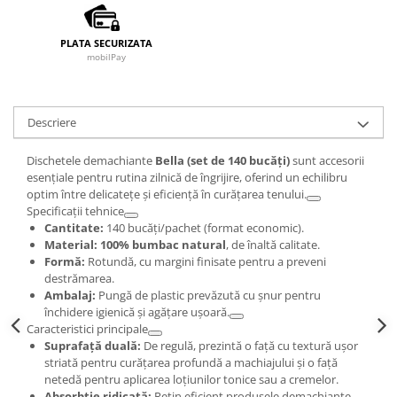
PLATA SECURIZATA
mobilPay
Descriere
Dischetele demachiante
Bella (set de 140 bucăți)
sunt accesorii
esențiale pentru rutina zilnică de îngrijire, oferind un echilibru
optim între delicatețe și eficiență în curățarea tenului.
Specificații tehnice
Cantitate:
140 bucăți/pachet (format economic).
Material:
100% bumbac natural
, de înaltă calitate.
Formă:
Rotundă, cu margini finisate pentru a preveni
destrămarea.
Ambalaj:
Pungă de plastic prevăzută cu șnur pentru
închidere igienică și agățare ușoară.
Caracteristici principale
Suprafață duală:
De regulă, prezintă o față cu textură ușor
striată pentru curățarea profundă a machiajului și o față
netedă pentru aplicarea loțiunilor tonice sau a cremelor.
Absorbție ridicată:
Rețin eficient produsele demachiante