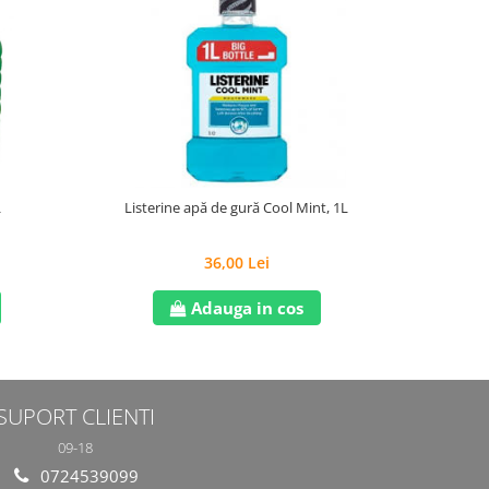
L
Listerine apă de gură Cool Mint, 1L
Deodoran
Invi
36,00 Lei
Adauga in cos
SUPORT CLIENTI
09-18
0724539099