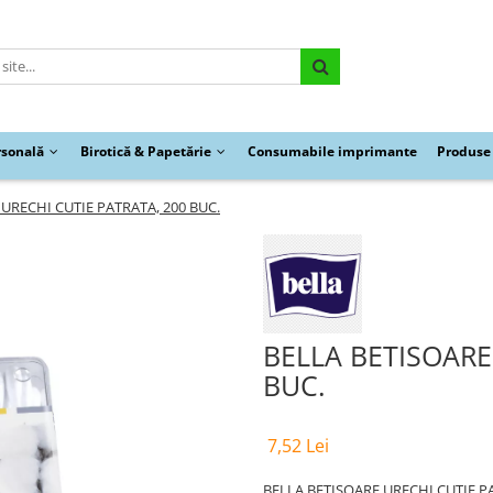
rsonală
Birotică & Papetărie
Consumabile imprimante
Produse 
URECHI CUTIE PATRATA, 200 BUC.
BELLA BETISOARE
BUC.
7,52 Lei
BELLA BETISOARE URECHI CUTI