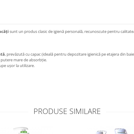
ucăți
sunt un produs clasic de igienă personală, recunoscute pentru calitatea
ată
, prevăzută cu capac (ideală pentru depozitare igienică pe etajera din baie
u putere mare de absorbție.
upe ușor la utilizare.
PRODUSE SIMILARE