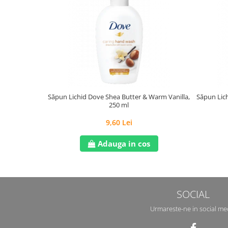
Săpun Lichid Dove Shea Butter & Warm Vanilla,
Săpun Lich
250 ml
9,60 Lei
Adauga in cos
SOCIAL
Urmareste-ne in social me