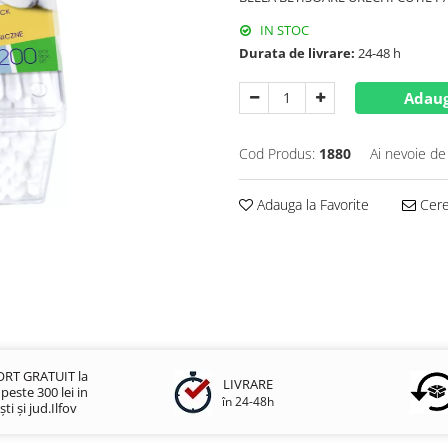
IN STOC
Durata de livrare:
24-48 h
Adaug
Cod Produs:
1880
Ai nevoie de
Adauga la Favorite
Cere 
RT GRATUIT la
LIVRARE
este 300 lei in
în 24-48h
ti și jud.Ilfov