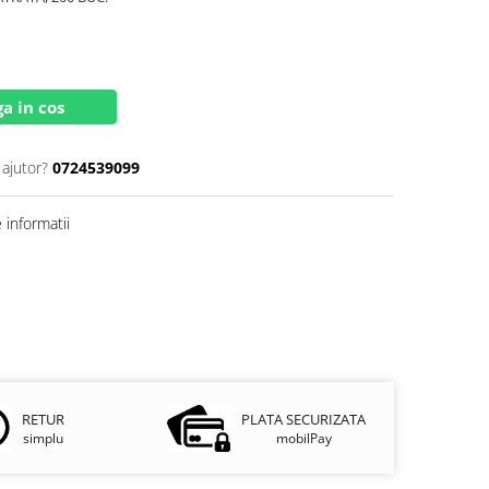
a in cos
 ajutor?
0724539099
informatii
RETUR
PLATA SECURIZATA
simplu
mobilPay