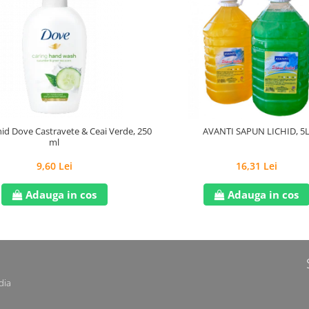
id Dove Castravete & Ceai Verde, 250
AVANTI SAPUN LICHID, 5
ml
9,60 Lei
16,31 Lei
Adauga in cos
Adauga in cos
dia