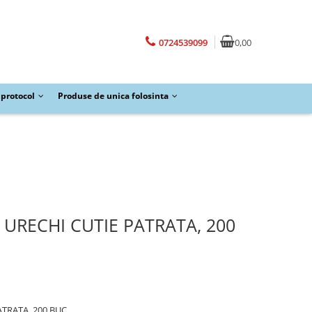
0724539099
0,00
protocol
Produse de unica folosinta
 URECHI CUTIE PATRATA, 200
E PATRATA, 200 BUC.