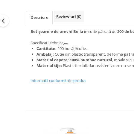
Review-uri
(0)
Descriere
Betișoarele de urechi Bella
în cutie pătrată de
200 de b
Specificații tehnice
Cantitate:
200 bucăți/cutie.
Ambalaj:
Cutie din plastic transparent, de formă
pătr
Material capete:
100% bumbac natural
, moale și c
Material tije:
Plastic flexibil, dar rezistent, care nu se r
Informatii conformitate produs