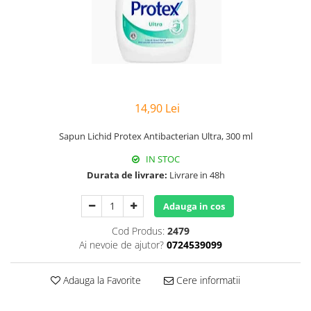
Hârtie
Servețele umede
Plicuri
Lavete și bureți
Tipizate
Lumanari
Tuș & more
Mopuri
Mănuși
Odorizante cameră/auto
14,90 Lei
Odorizante toaletă
Pahare și accesorii
Sapun Lichid Protex Antibacterian Ultra, 300 ml
Saci menajeri
IN STOC
Detergenți și balsam de rufe
Durata de livrare:
Livrare in 48h
Dispensere/dozatoare
Adauga in cos
Cod Produs:
2479
Ai nevoie de ajutor?
0724539099
Adauga la Favorite
Cere informatii